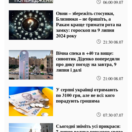
06:00 09.07
Овни – збережіть стосунки,
Близнюки – не бришіть, а
Ракам краще тримати рота на
замку: гороскоп на 9 липня
2024 року
21:30 08.07
Вічна спека в +40 та вище:
синоптик Діденко попередили
про дику погоду на завтра, 9
липня і далі
21:00 08.07
У серпні українці отримають
по 3100 грн, але не всі: кого
порадують грошима
07:30 07.07
Сьогодні зніміть усі прикраси:
7 липня велике церковне свято