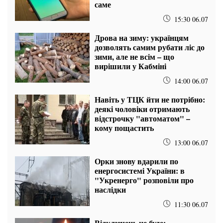
саме
15:30 06.07
Дрова на зиму: українцям
дозволять самим рубати ліс до
зими, але не всім – що
вирішили у Кабміні
14:00 06.07
Навіть у ТЦК йти не потрібно:
деякі чоловіки отримають
відстрочку "автоматом" –
кому пощастить
13:00 06.07
Орки знову вдарили по
енергосистемі України: в
"Укренерго" розповіли про
наслідки
11:30 06.07
Відключень не буде: